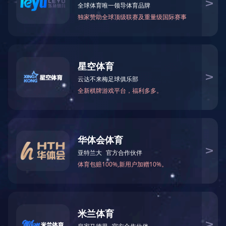
产品详情
网-1xbet(中国)
联系信达龙
全国咨询热线：
15365656613
联系人：
何先生
地址：
盐城市亭湖区通榆河东路78
号
网站首页
关于我们
产品中心
|
|
|
网-1
1xbet·官方站官网-1xbet(中国) ©版权所有
地址：盐城市亭湖区通榆河