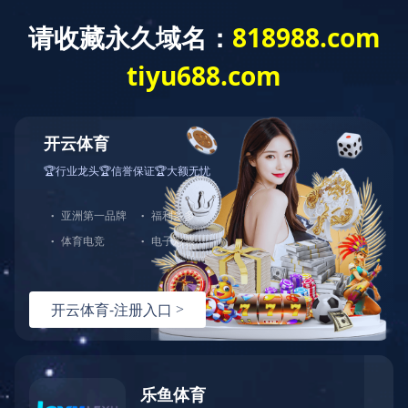
您好！欢迎访问1xbet·官方站官网-1xbet(中国) 官方网站！
网站首页
关于我们
产品中心
1xbet·官方站官网-1xbet(中国)
信达龙产品中心
首页
»
信达龙帮助中心
»
产品中心
» 零Ω电阻
膜层电阻器
水泥电阻
电容器
1xbet·官方站官